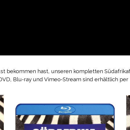
st bekommen hast, unseren kompletten Südafrika
 DVD, Blu-ray und Vimeo-Stream sind erhältlich per Kl